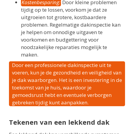
Kostenbesparing:
Door kleine problemen
tijdig op te lossen, voorkom je dat ze
uitgroeien tot grotere, kostbaardere
problemen. Regelmatige dakinspectie kan
je helpen om onnodige uitgaven te
voorkomen en budgettering voor
noodzakelijke reparaties mogelijk te
maken.
Door een professionele dakinspectie uit te
voeren, kun je de gezondheid en veiligheid van
je dak waarborgen. Het is een investering in de
toekomst van je huis, waardoor je
gemoedsrust hebt en eventuele verborgen
gebreken tijdig kunt aanpakken.
Tekenen van een lekkend dak