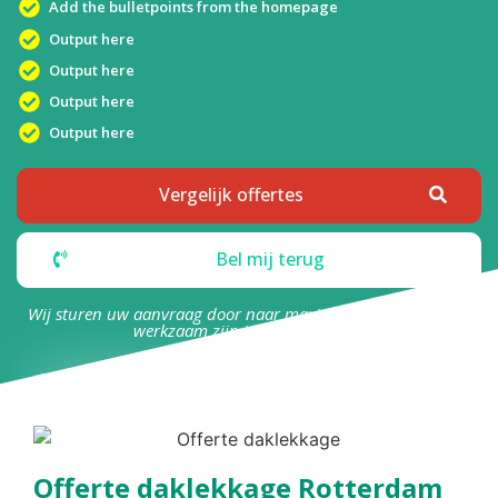
Add the bulletpoints from the homepage
Output here
Output here
Output here
Output here
Vergelijk offertes
Bel mij terug
Wij sturen uw aanvraag door naar maximaal 4 bedrijven die
werkzaam zijn in uw omgeving.
Offerte daklekkage Rotterdam