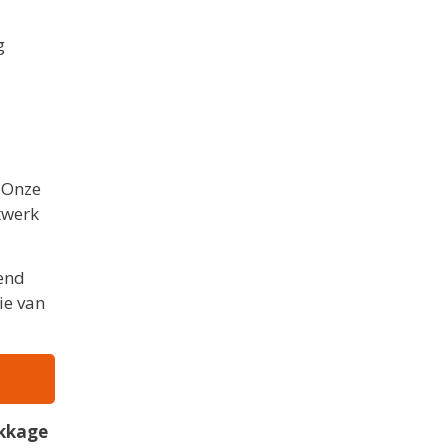
g
. Onze
twerk
kend
ie van
kkage