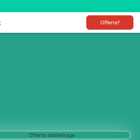
g
Offerte?