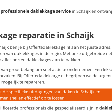
r
professionele daklekkage service
in Schaijk en ontvan
kage reparatie in Schaijk
haijk ben je bij Offertedaklekkage.nl aan het juiste adres
sen van daklekkages in de regio. Met onze uitgebreide ne
m alle soorten daklekkages aan te pakken.
 van groot belang om snel actie te ondernemen. Een lek
orzaken. Bij Offertedaklekkage.nl begrijpen we de urgent
 mogelijk te repareren.
t de specifieke uitdagingen van daken in Schaijk en
en snel en effectief op te lossen.
ificeerde professionals die gespecialiseerd zijn in
dakle