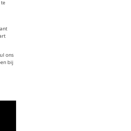
 te
kant
art
ul ons
en bij