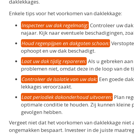
daklekkages.
Enkele tips voor het voorkomen van daklekkage:
Inspecteer uw dak regelmatig:
Controleer uw dak m
najaar. Kijk naar eventuele beschadigingen, zo
Houd regenpijpen en dakgoten schoon:
Verstopte
ophoopt en uw dak beschadigt.
Laat uw dak tijdig repareren:
Als u gebreken aan 
problemen niet, omdat deze in de loop van de t
Controleer de isolatie van uw dak:
Een goede daki
lekkages veroorzaakt.
Laat periodiek dakonderhoud uitvoeren:
Plan reg
optimale conditie te houden. Zij kunnen kleine 
gevolgen hebben.
Vergeet niet dat het voorkomen van daklekkage niet 
ongemakken bespaart. Investeer in de juiste maatre