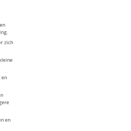
 en
ing.
r zich
kleine
 en
in
gere
en en