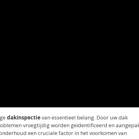
ige
dakinspectie
van essentieel belang. Door uw dak
problemen vroegtijdig worden geïdentificeerd en aangepa
s onderhoud een cruciale factor in het voorkomen van