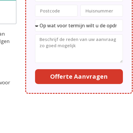
kan
olgen
Offerte Aanvragen
 voor