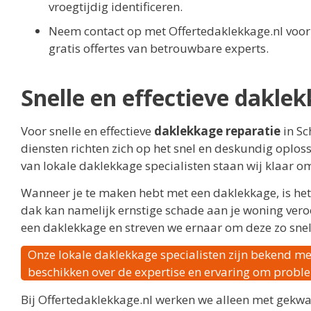
vroegtijdig identificeren.
Neem contact op met Offertedaklekkage.nl voo
gratis offertes van betrouwbare experts.
Snelle en effectieve daklek
Voor snelle en effectieve
daklekkage reparatie
in Sc
diensten richten zich op het snel en deskundig oplos
van lokale daklekkage specialisten staan wij klaar o
Wanneer je te maken hebt met een daklekkage, is het
dak kan namelijk ernstige schade aan je woning vero
een daklekkage en streven we ernaar om deze zo snel
Onze lokale daklekkage specialisten zijn bekend me
beschikken over de expertise en ervaring om problem
Bij Offertedaklekkage.nl werken we alleen met gekwal