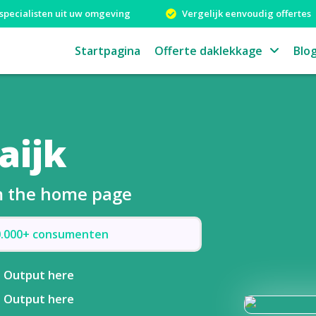
specialisten uit uw omgeving
Vergelijk eenvoudig offertes
Startpagina
Offerte daklekkage
Blo
aijk
om the home page
50.000+ consumenten
Output here
Output here