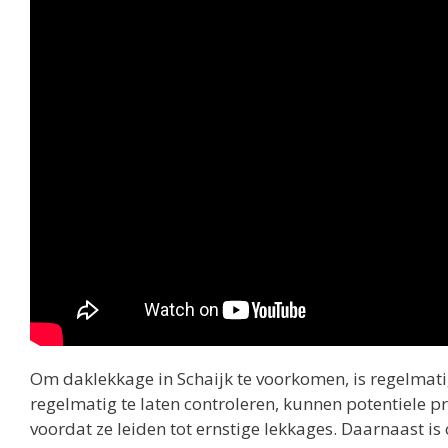
Om daklekkage in Schaijk te voorkomen, is regelmat
regelmatig te laten controleren, kunnen potentiele 
voordat ze leiden tot ernstige lekkages. Daarnaast i