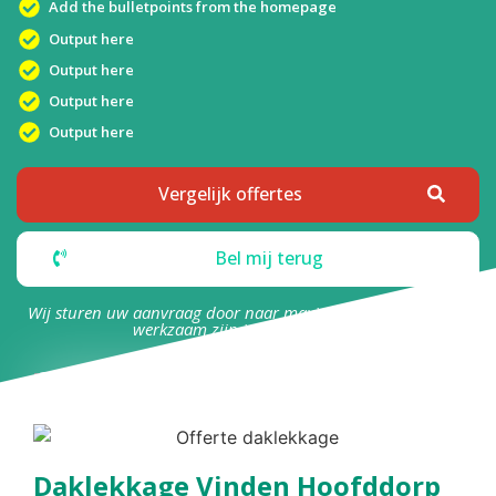
Add the bulletpoints from the homepage
Output here
Output here
Output here
Output here
Vergelijk offertes
Bel mij terug
Wij sturen uw aanvraag door naar maximaal 4 bedrijven die
werkzaam zijn in uw omgeving.
Daklekkage Vinden Hoofddorp