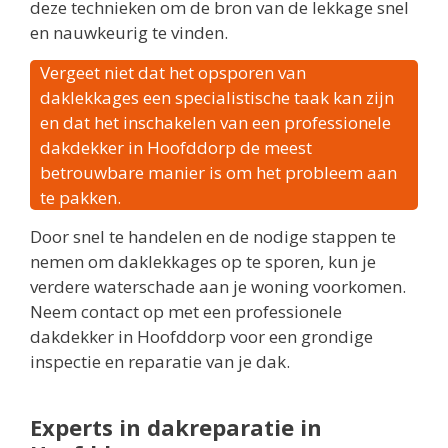
deze technieken om de bron van de lekkage snel
en nauwkeurig te vinden.
Vergeet niet dat het opsporen van
daklekkages een specialistische taak kan zijn
en dat het inschakelen van een professionele
dakdekker in Hoofddorp de meest
betrouwbare manier is om het probleem aan
te pakken.
Door snel te handelen en de nodige stappen te
nemen om daklekkages op te sporen, kun je
verdere waterschade aan je woning voorkomen.
Neem contact op met een professionele
dakdekker in Hoofddorp voor een grondige
inspectie en reparatie van je dak.
Experts in dakreparatie in