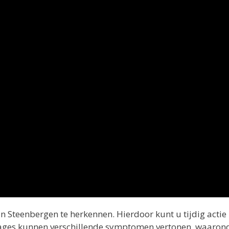
 Steenbergen te herkennen. Hierdoor kunt u tijdig actie
ges kunnen verschillende symptomen vertonen, waarond