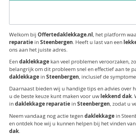
Welkom bij
Offertedaklekkage.nl
, het platform wa
reparatie
in
Steenbergen
. Heeft u last van een
lekk
ons aan het juiste adres.
Een
daklekkage
kan veel problemen veroorzaken, z
belangrijk om dit probleem snel en effectief aan te pa
daklekkage
in
Steenbergen
, inclusief de symptome
Daarnaast bieden wij u handige tips en advies over 
u de beste keuze kunt maken voor uw
lekkend dak
.
in
daklekkage reparatie
in
Steenbergen
, zodat u 
Neem vandaag nog actie tegen
daklekkage
in Steen
en ontdek hoe wij u kunnen helpen bij het vinden v
dak
.