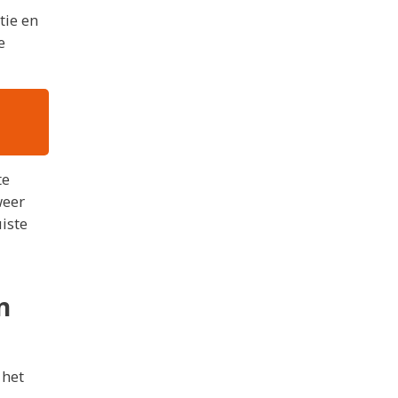
tie en
e
te
weer
iste
n
 het