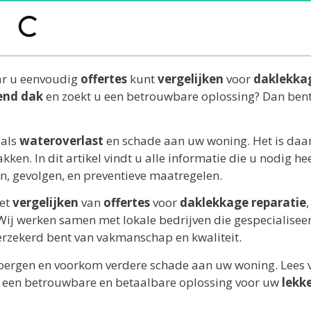
ar u eenvoudig
offertes
kunt
vergelijken
voor
daklekka
end dak
en zoekt u een betrouwbare oplossing? Dan bent
oals
wateroverlast
en schade aan uw woning. Het is da
kken. In dit artikel vindt u alle informatie die u nodig he
n, gevolgen, en preventieve maatregelen.
het
vergelijken
van
offertes
voor
daklekkage reparatie
 Wij werken samen met lokale bedrijven die gespecialiseer
verzekerd bent van vakmanschap en kwaliteit.
bergen en voorkom verdere schade aan uw woning. Lees 
an een betrouwbare en betaalbare oplossing voor uw
lekk