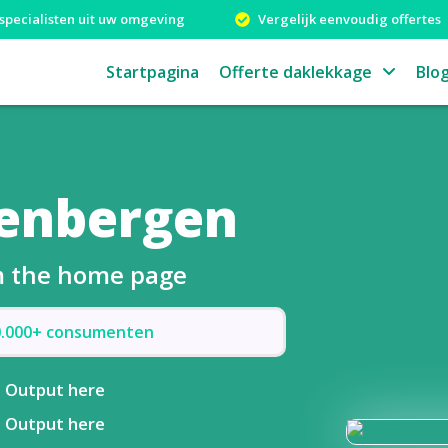
specialisten uit uw omgeving
Vergelijk eenvoudig offertes
Startpagina
Offerte daklekkage
Blo
enbergen
om the home page
50.000+ consumenten
Output here
Output here