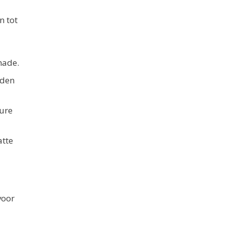
n tot
hade.
iden
dure
atte
voor