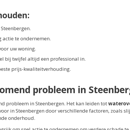
houden:
 Steenbergen.
 actie te ondernemen.
voor uw woning.
bij twijfel altijd een professional in.
este prijs-kwaliteitverhouding.
komend probleem in Steenbe
d probleem in Steenbergen. Het kan leiden tot
waterove
r in Steenbergen door verschillende factoren, zoals sli
ende onderhoud.
angrijk om snel actie te ondernemen om verdere schade te