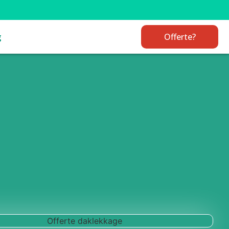
g
Offerte?