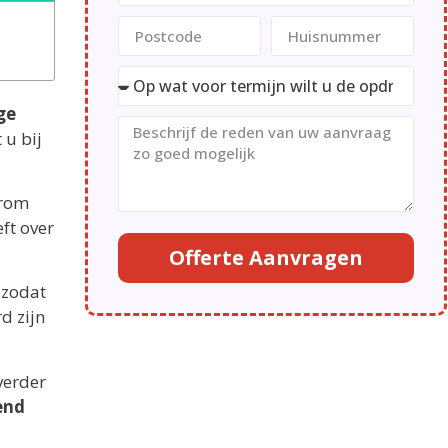
ge
 u bij
arom
eft over
Offerte Aanvragen
, zodat
d zijn
verder
end