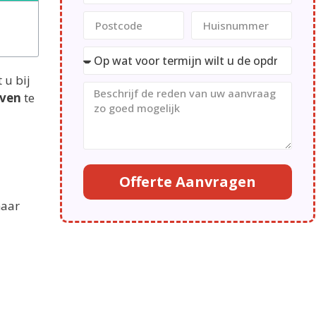
 u bij
jven
te
Offerte Aanvragen
naar