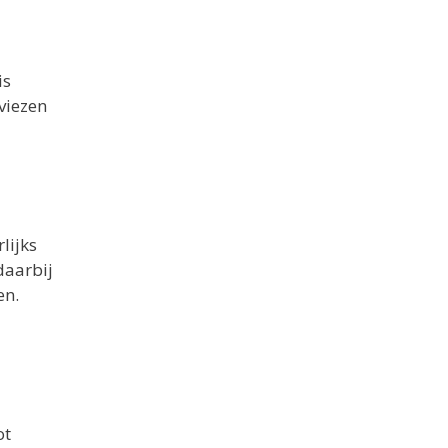
is
viezen
lijks
daarbij
en.
ot