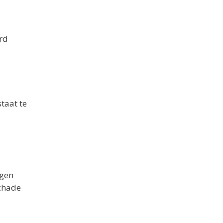
rd
taat te
lgen
schade