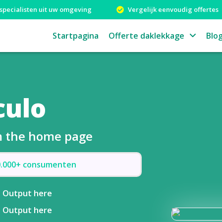
specialisten uit uw omgeving
Vergelijk eenvoudig offertes
Startpagina
Offerte daklekkage
Blo
culo
om the home page
50.000+ consumenten
Output here
Output here