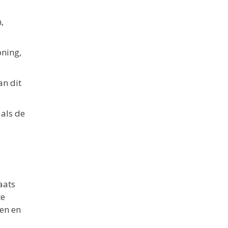
,
ning,
an dit
 als de
aats
te
en en