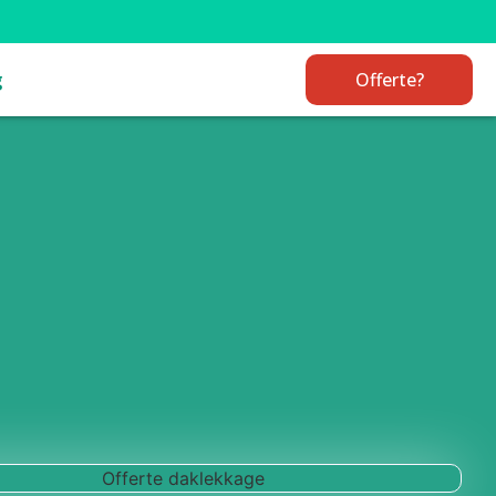
g
Offerte?