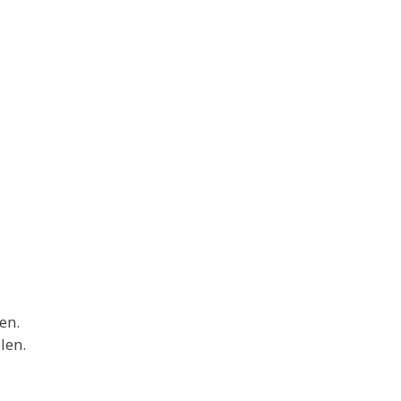
en.
len.