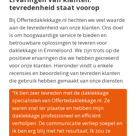
tevredenheid staat voorop
Bij Offertedaklekkage.nl hechten we veel waarde
aan de tevredenheid van onze klanten. Ons doel
is om hoogwaardige service te bieden en
betrouwbare oplossingen te leveren voor
daklekkage in Emmeloord. We zijn trots op de
positieve ervaringen die we hebben gecreëerd
voor onze klanten. Hieronder vindt u enkele
recensies en beoordeling van tevreden klanten
die gebruik hebben gemaakt van onze diensten.
“Ik ben zeer tevreden met de daklekkage
specialisten van Offertedaklekkage.nl. Ze
waren snel ter plaatse en hebben mijn
daklekkage professioneel en efficiënt
verholpen. De communicatie verliep soepel en
ik ben erg blij met het resultaat. Ik zou ze